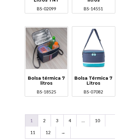
BS-02099
BS-14551
Bolsa térmica 7
Bolsa Térmica 7
litros
Litros
BS-18525
BS-07082
1
2
3
4
…
10
11
12
→