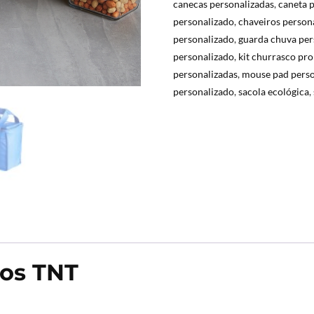
canecas personalizadas
,
caneta 
personalizado
,
chaveiros person
personalizado
,
guarda chuva per
personalizado
,
kit churrasco pr
personalizadas
,
mouse pad perso
personalizado
,
sacola ecológica
,
ros TNT