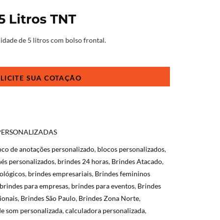
5 Litros TNT
dade de 5 litros com bolso frontal.
PERSONALIZADAS
oco de anotações personalizado
,
blocos personalizados
,
és personalizados
,
brindes 24 horas
,
Brindes Atacado
,
ológicos
,
brindes empresariais
,
Brindes femininos
brindes para empresas
,
brindes para eventos
,
Brindes
ionais
,
Brindes São Paulo
,
Brindes Zona Norte
,
de som personalizada
,
calculadora personalizada
,