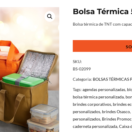
Bolsa Térmica 
Bolsa térmica de TNT com capaci
Bolsa
Térmica
5
Litros
SKU:
TNT
BS-02099
quantidade
Categoria:
BOLSAS TÉRMICAS 
Tags:
agendas personalizadas
,
bl
bolsa térmica personalizada
,
bon
brindes corporativos
,
brindes ec
personalizados
,
brindes Osasco
,
personalizados
,
Brindes Promoc
caderneta personalizada
,
Caixa 