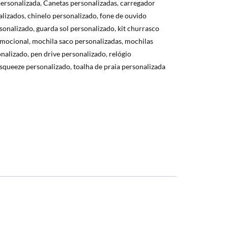
personalizada
,
Canetas personalizadas
,
carregador
alizados
,
chinelo personalizado
,
fone de ouvido
sonalizado
,
guarda sol personalizado
,
kit churrasco
omocional
,
mochila saco personalizadas
,
mochilas
nalizado
,
pen drive personalizado
,
relógio
squeeze personalizado
,
toalha de praia personalizada