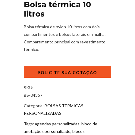
Bolsa térmica 10
litros
Bolsa térmica de nylon 10 litros com dois
compartimentos e bolsos laterais em malha.
Compartimento principal com revestimento
térmico.
Bolsa
térmica
10
litros
SKU:
quantidade
BS-04357
Categoria:
BOLSAS TÉRMICAS
PERSONALIZADAS
Tags:
agendas personalizadas
,
bloco de
anotações personalizado
,
blocos