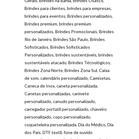
Gerais
,
Brindes na Bahia
,
brindes Osasco
,
Brindes para clientes
,
brindes para empresas
,
brindes para eventos
,
Brindes personalizados
,
Brindes premium
,
brindes premium
personalizados
,
Brindes Promocionais
,
Brindes
Rio de Janeiro
,
Brindes São Paulo
,
Brindes
Sofisticados
,
Brindes Sofisticados
Personalizados
,
brindes sustentáveis
,
brindes
sustentáveis atacado
,
Brindes Técnológicos
,
Brindes Zona Norte
,
Brindes Zona Sul
,
Caixa
de som
,
calendário personalizado
,
Camisetas
,
Caneca de Inox
,
caneta personalizada
,
Canetas personalizadas
,
canivete
personalizado
,
canudo personalizado
,
carregador portatil personalizado
,
chaveiro
personalizado
,
copo personalizado
,
coqueteleira personalizada
,
Dia do Médico
,
Dia
dos Pais
,
DTF textil
,
fone de ouvido