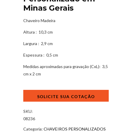
Minas Gerais
Chaveiro Madeira
Altura
: 10,3 cm
Largura
: 2,9 cm
Espessura
: 0,5 cm
Medidas aproximadas para gravação
(CxL): 3,5
cm x 2 cm
Chaveiro
Personalizado
em
Minas
SKU:
Gerais
08236
quantidade
Categoria:
CHAVEIROS PERSONALIZADOS