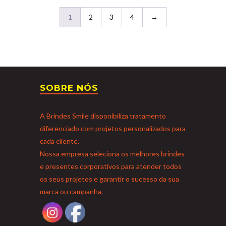
1
2
3
4
→
SOBRE NÓS
A Brindes Smile disponibiliza tratamento
diferenciado com projetos personalizados para
cada cliente.
Nossa empresa seleciona os melhores brindes
e presentes corporativos para atender todos
os seus projetos e garantir o sucesso da sua
marca ou campanha.