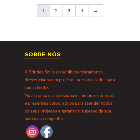
1
2
3
4
→
SOBRE NÓS
A Brindes Smile disponibiliza tratamento
diferenciado com projetos personalizados para
cada cliente.
Nossa empresa seleciona os melhores brindes
e presentes corporativos para atender todos
os seus projetos e garantir o sucesso da sua
marca ou campanha.