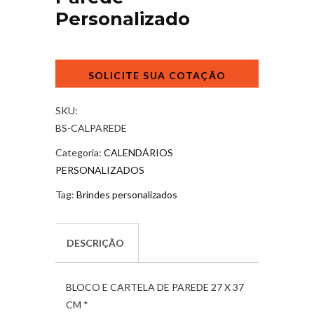
Personalizado
Calendário
de
Parede
Personalizado
SKU:
quantidade
BS-CALPAREDE
Categoria:
CALENDÁRIOS
PERSONALIZADOS
Tag:
Brindes personalizados
DESCRIÇÃO
BLOCO E CARTELA DE PAREDE 27 X 37
CM *