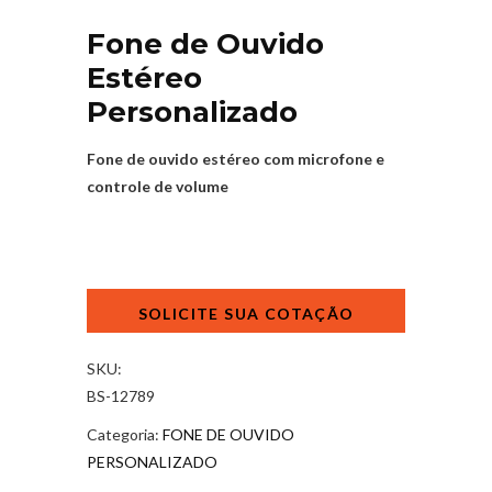
Fone de Ouvido
Estéreo
Personalizado
Fone de ouvido estéreo com microfone e
controle de volume
Fone
de
Ouvido
Estéreo
SKU:
Personalizado
BS-12789
quantidade
Categoria:
FONE DE OUVIDO
PERSONALIZADO