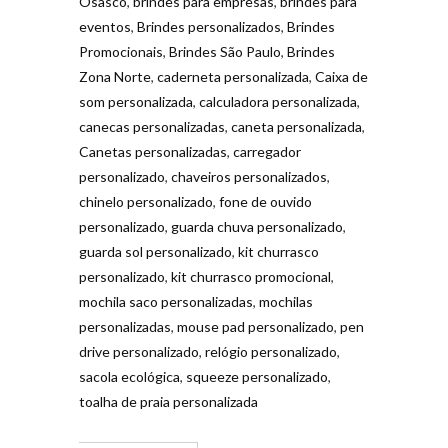
Osasco
,
brindes para empresas
,
brindes para
eventos
,
Brindes personalizados
,
Brindes
Promocionais
,
Brindes São Paulo
,
Brindes
Zona Norte
,
caderneta personalizada
,
Caixa de
som personalizada
,
calculadora personalizada
,
canecas personalizadas
,
caneta personalizada
,
Canetas personalizadas
,
carregador
personalizado
,
chaveiros personalizados
,
chinelo personalizado
,
fone de ouvido
personalizado
,
guarda chuva personalizado
,
guarda sol personalizado
,
kit churrasco
personalizado
,
kit churrasco promocional
,
mochila saco personalizadas
,
mochilas
personalizadas
,
mouse pad personalizado
,
pen
drive personalizado
,
relógio personalizado
,
sacola ecológica
,
squeeze personalizado
,
toalha de praia personalizada