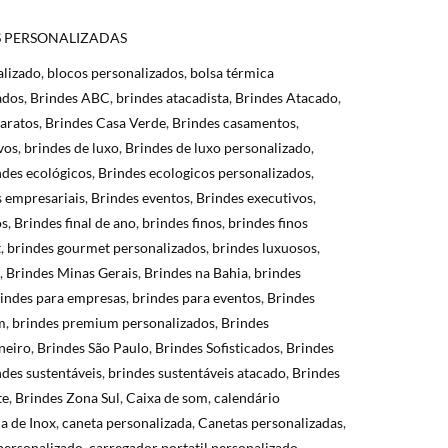
S PERSONALIZADAS
alizado
,
blocos personalizados
,
bolsa térmica
ados
,
Brindes ABC
,
brindes atacadista
,
Brindes Atacado
,
aratos
,
Brindes Casa Verde
,
Brindes casamentos
,
vos
,
brindes de luxo
,
Brindes de luxo personalizado
,
ndes ecológicos
,
Brindes ecologicos personalizados
,
s empresariais
,
Brindes eventos
,
Brindes executivos
,
os
,
Brindes final de ano
,
brindes finos
,
brindes finos
t
,
brindes gourmet personalizados
,
brindes luxuosos
,
,
Brindes Minas Gerais
,
Brindes na Bahia
,
brindes
indes para empresas
,
brindes para eventos
,
Brindes
m
,
brindes premium personalizados
,
Brindes
neiro
,
Brindes São Paulo
,
Brindes Sofisticados
,
Brindes
ndes sustentáveis
,
brindes sustentáveis atacado
,
Brindes
te
,
Brindes Zona Sul
,
Caixa de som
,
calendário
a de Inox
,
caneta personalizada
,
Canetas personalizadas
,
personalizado
,
carregador portatil personalizado
,