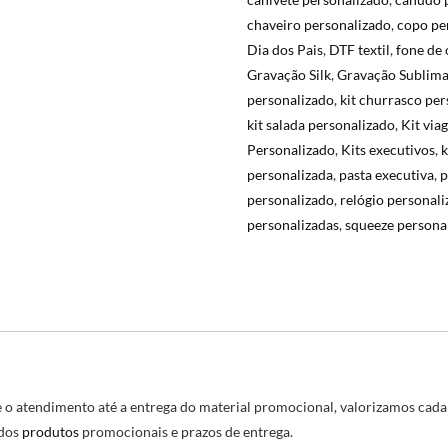
chaveiro personalizado
,
copo pe
Dia dos Pais
,
DTF textil
,
fone de 
Gravação Silk
,
Gravação Sublim
personalizado
,
kit churrasco pe
kit salada personalizado
,
Kit via
Personalizado
,
Kits executivos
,
k
personalizada
,
pasta executiva
,
p
personalizado
,
relógio personal
personalizadas
,
squeeze persona
 atendimento até a entrega do material promocional, valorizamos cada c
dos
produtos
promocionais e prazos de entrega.