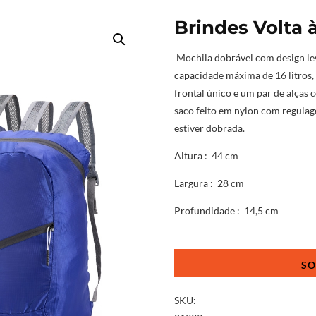
Brindes Volta 
Mochila dobrável com design le
capacidade máxima de 16 litros,
frontal único e um par de alça
saco feito em nylon com regulag
estiver dobrada.
Altura
: 44 cm
Largura
: 28 cm
Profundidade
: 14,5 cm
Brindes
Volta
às
Aulas
SKU:
quantidade