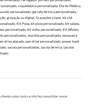
rsonalizado
,
coqueteleira personalizada
,
Dia do Médico
,
ouvido personalizado
,
garrafa térmica personalizada
,
ação
,
gravação uv digital
,
Gravações a laser
,
kit chá
rsonalizado
,
Kit Pizza
,
kit pizza personalizado
,
kit salada
,
gem personalizado
,
kit vinho personalizado
,
Kit Whisky
its personalizados
,
mochila personalizada
,
necessaire
en drive atacado
,
pen drive personalizado
,
power bank
izado
,
sacola personalizadas
,
sacola térmica
,
sacolas
lizado
liente como único e isto fez consolidar nossa