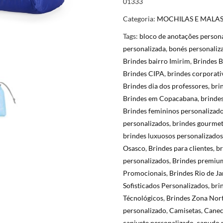
01333
Categoria:
MOCHILAS E MALA
Tags:
bloco de anotações person
personalizada
,
bonés personaliz
Brindes bairro Imirim
,
Brindes B
Brindes CIPA
,
brindes corporati
Brindes dia dos professores
,
bri
Brindes em Copacabana
,
brinde
Brindes femininos personalizad
personalizados
,
brindes gourme
brindes luxuosos personalizados
Osasco
,
Brindes para clientes
,
br
personalizados
,
Brindes premiu
Promocionais
,
Brindes Rio de Ja
Sofisticados Personalizados
,
bri
Técnológicos
,
Brindes Zona Nor
personalizado
,
Camisetas
,
Canec
canivete personalizado
,
canudo 