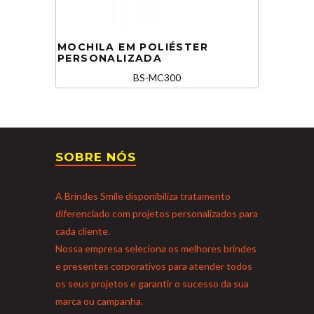
MOCHILA EM POLIÉSTER
PERSONALIZADA
BS-MC300
SOBRE NÓS
A Brindes Smile disponibiliza tratamento
diferenciado com projetos personalizados para
cada cliente.
Nossa empresa seleciona os melhores brindes
e presentes corporativos para atender todos
os seus projetos e garantir o sucesso da sua
marca ou campanha.