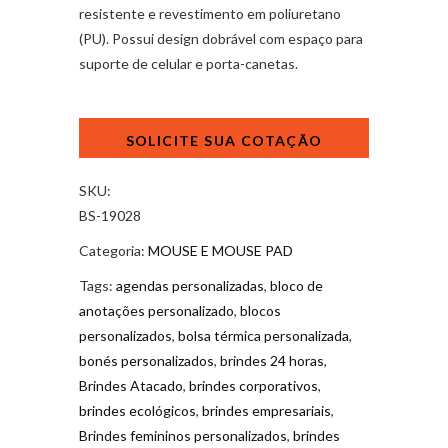
resistente e revestimento em poliuretano
(PU). Possui design dobrável com espaço para
suporte de celular e porta-canetas.
Mouse
Pad
Com
Suporte
SKU:
Celular
BS-19028
quantidade
Categoria:
MOUSE E MOUSE PAD
Tags:
agendas personalizadas
,
bloco de
anotações personalizado
,
blocos
personalizados
,
bolsa térmica personalizada
,
bonés personalizados
,
brindes 24 horas
,
Brindes Atacado
,
brindes corporativos
,
brindes ecológicos
,
brindes empresariais
,
Brindes femininos personalizados
,
brindes