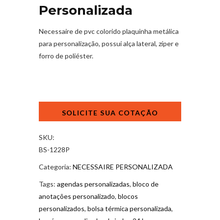
Personalizada
Necessaire de pvc colorido plaquinha metálica
para personalização, possui alça lateral, zíper e
forro de poliéster.
Necessaire
de
PVC
Personalizada
SKU:
quantidade
BS-1228P
Categoria:
NECESSAIRE PERSONALIZADA
Tags:
agendas personalizadas
,
bloco de
anotações personalizado
,
blocos
personalizados
,
bolsa térmica personalizada
,