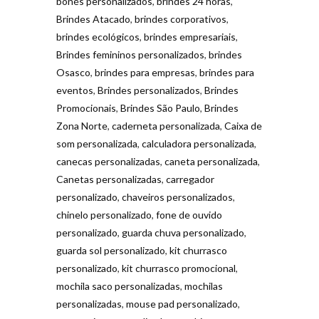
bonés personalizados
,
brindes 24 horas
,
Brindes Atacado
,
brindes corporativos
,
brindes ecológicos
,
brindes empresariais
,
Brindes femininos personalizados
,
brindes
Osasco
,
brindes para empresas
,
brindes para
eventos
,
Brindes personalizados
,
Brindes
Promocionais
,
Brindes São Paulo
,
Brindes
Zona Norte
,
caderneta personalizada
,
Caixa de
som personalizada
,
calculadora personalizada
,
canecas personalizadas
,
caneta personalizada
,
Canetas personalizadas
,
carregador
personalizado
,
chaveiros personalizados
,
chinelo personalizado
,
fone de ouvido
personalizado
,
guarda chuva personalizado
,
guarda sol personalizado
,
kit churrasco
personalizado
,
kit churrasco promocional
,
mochila saco personalizadas
,
mochilas
personalizadas
,
mouse pad personalizado
,