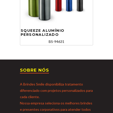
SQUEEZE ALUMÍNIO
PERSONALIZADO
BS-94631
SOBRE NÓS
A Brindes Smile disponibiliza tratamento
diferenciado com projetos personalizados para
cada cliente.
Nossa empresa seleciona os melhores brindes
e presentes corporativos para atender todos