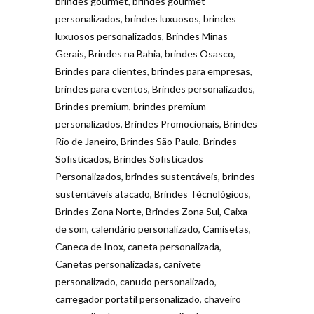
brindes gourmet
,
brindes gourmet
personalizados
,
brindes luxuosos
,
brindes
luxuosos personalizados
,
Brindes Minas
Gerais
,
Brindes na Bahia
,
brindes Osasco
,
Brindes para clientes
,
brindes para empresas
,
brindes para eventos
,
Brindes personalizados
,
Brindes premium
,
brindes premium
personalizados
,
Brindes Promocionais
,
Brindes
Rio de Janeiro
,
Brindes São Paulo
,
Brindes
Sofisticados
,
Brindes Sofisticados
Personalizados
,
brindes sustentáveis
,
brindes
sustentáveis atacado
,
Brindes Técnológicos
,
Brindes Zona Norte
,
Brindes Zona Sul
,
Caixa
de som
,
calendário personalizado
,
Camisetas
,
Caneca de Inox
,
caneta personalizada
,
Canetas personalizadas
,
canivete
personalizado
,
canudo personalizado
,
carregador portatil personalizado
,
chaveiro