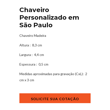
Chaveiro
Personalizado em
São Paulo
Chaveiro Madeira
Altura
: 8,3 cm
Largura
: 4,4 cm
Espessura
: 0,5 cm
Medidas aproximadas para gravação
(CxL): 2
cm x 3 cm
Chaveiro
Personalizado
em
São