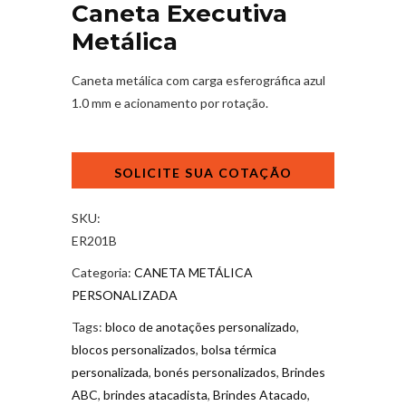
Caneta Executiva
Metálica
Caneta metálica com carga esferográfica azul
1.0 mm e acionamento por rotação.
Caneta
Executiva
Metálica
quantidade
SKU:
ER201B
Categoria:
CANETA METÁLICA
PERSONALIZADA
Tags:
bloco de anotações personalizado
,
blocos personalizados
,
bolsa térmica
personalizada
,
bonés personalizados
,
Brindes
ABC
,
brindes atacadista
,
Brindes Atacado
,