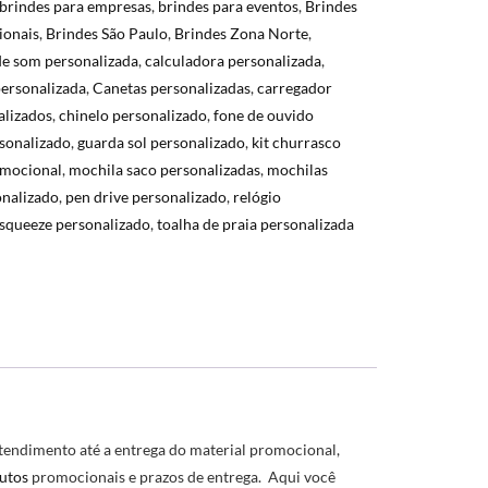
brindes para empresas
,
brindes para eventos
,
Brindes
ionais
,
Brindes São Paulo
,
Brindes Zona Norte
,
de som personalizada
,
calculadora personalizada
,
personalizada
,
Canetas personalizadas
,
carregador
alizados
,
chinelo personalizado
,
fone de ouvido
sonalizado
,
guarda sol personalizado
,
kit churrasco
omocional
,
mochila saco personalizadas
,
mochilas
nalizado
,
pen drive personalizado
,
relógio
squeeze personalizado
,
toalha de praia personalizada
endimento até a entrega do material promocional,
utos
promocionais e prazos de entrega. Aqui você