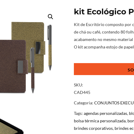
kit Ecológico P
Kit de Escritório composto por
de chá ou café, contendo 80 fo
acabamento no mesmo material de
O kit acompanha estojo de papel
kit
Ecológico
Para
Escritório
SKU:
quantidade
CAD445
Categoria:
CONJUNTOS EXECU
Tags:
agendas personalizadas
,
bl
bolsa térmica personalizada
,
bon
brindes corporativos
,
brindes ec