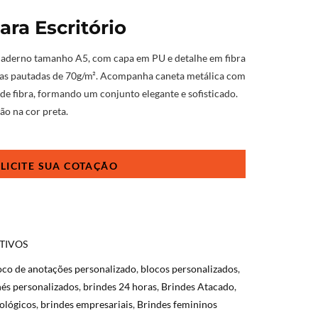
ara Escritório
 caderno tamanho A5, com capa em PU e detalhe em fibra
lhas pautadas de 70g/m². Acompanha caneta metálica com
 fibra, formando um conjunto elegante e sofisticado.
ão na cor preta.
TIVOS
oco de anotações personalizado
,
blocos personalizados
,
és personalizados
,
brindes 24 horas
,
Brindes Atacado
,
ológicos
,
brindes empresariais
,
Brindes femininos