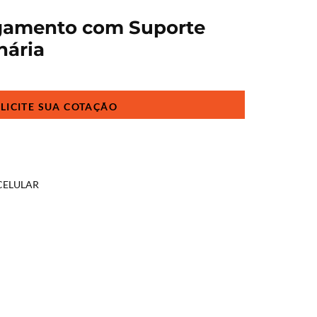
gamento com Suporte
nária
CELULAR