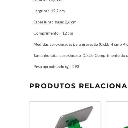
Largura
: 12,2 cm
Espessura
: base: 2,6 cm
Comprimento
: 12 cm
Medidas aproximadas para gravação
(CxL): 4 cm x 4 
Tamanho total aproximado
(CxL): Comprimento do c
Peso aproximado
(g): 293
PRODUTOS RELACION