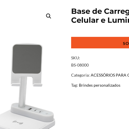
Base de Carre
Celular e Lumi
Base
de
Carregamento
com
SKU:
Suporte
BS-08000
Celular
Categoria:
ACESSÓRIOS PARA 
e
Luminária
Tag:
Brindes personalizados
quantidade