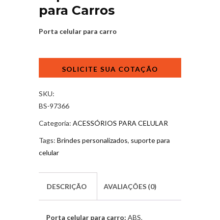
para Carros
Porta celular para carro
Suporte
de
Celular
para
SKU:
Carros
BS-97366
quantidade
Categoria:
ACESSÓRIOS PARA CELULAR
Tags:
Brindes personalizados
,
suporte para
celular
DESCRIÇÃO
AVALIAÇÕES (0)
Porta celular para carro:
ABS.