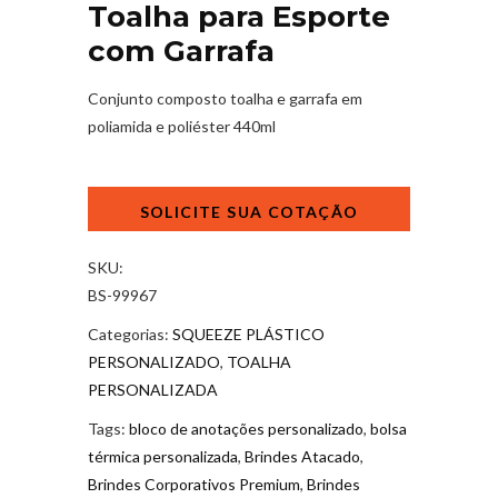
Toalha para Esporte
com Garrafa
Conjunto composto toalha e garrafa em
poliamida e poliéster 440ml
Toalha
para
Esporte
com
SKU:
Garrafa
BS-99967
quantidade
Categorias:
SQUEEZE PLÁSTICO
PERSONALIZADO
,
TOALHA
PERSONALIZADA
Tags:
bloco de anotações personalizado
,
bolsa
térmica personalizada
,
Brindes Atacado
,
Brindes Corporativos Premium
,
Brindes