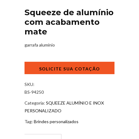
Squeeze de alumínio
com acabamento
mate
garrafa alumínio
Squeeze
de
alumínio
com
SKU:
acabamento
BS-94250
mate
Categoria:
SQUEEZE ALUMÍNIO E INOX
quantidade
PERSONALIZADO
Tag:
Brindes personalizados