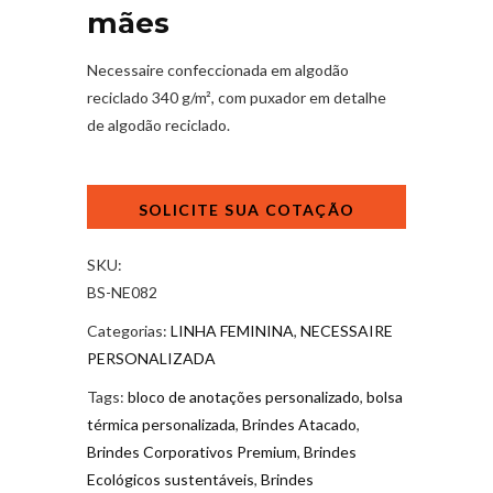
mães
Necessaire confeccionada em algodão
reciclado 340 g/m², com puxador em detalhe
de algodão reciclado.
Necessaire
dia
das
mães
SKU:
quantidade
BS-NE082
Categorias:
LINHA FEMININA
,
NECESSAIRE
PERSONALIZADA
Tags:
bloco de anotações personalizado
,
bolsa
térmica personalizada
,
Brindes Atacado
,
Brindes Corporativos Premium
,
Brindes
Ecológicos sustentáveis
,
Brindes