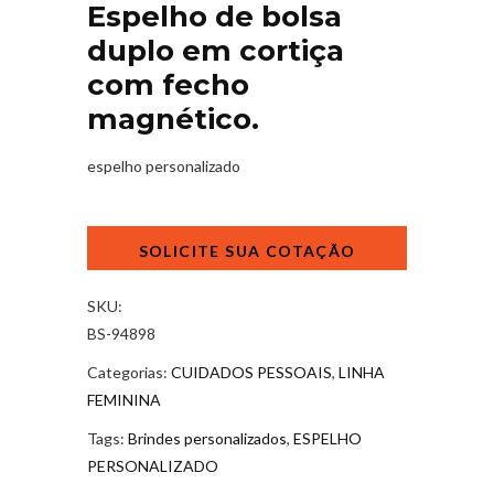
Espelho de bolsa
duplo em cortiça
com fecho
magnético.
espelho personalizado
Espelho
de
bolsa
duplo
SKU:
em
BS-94898
cortiça
Categorias:
CUIDADOS PESSOAIS
,
LINHA
com
FEMININA
fecho
magnético.
Tags:
Brindes personalizados
,
ESPELHO
quantidade
PERSONALIZADO