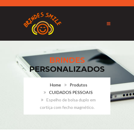
BRINDES
PERSONALIZADOS
Home
Produtos
CUIDADOS PESSOAIS
Espelho de bolsa duplo em
cortiça com fecho magnético.