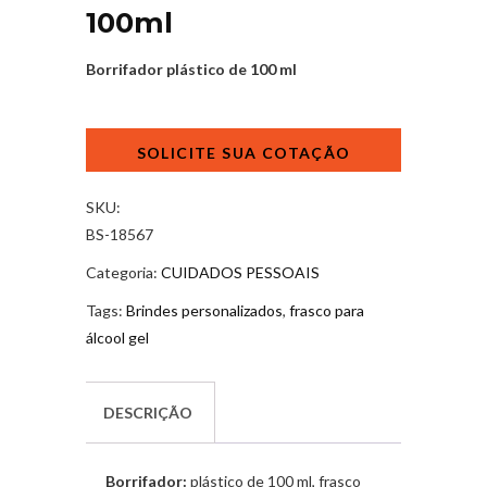
100ml
Borrifador
plástico de 100 ml
Borrifador
Plástico
100ml
quantidade
SKU:
BS-18567
Categoria:
CUIDADOS PESSOAIS
Tags:
Brindes personalizados
,
frasco para
álcool gel
DESCRIÇÃO
Borrifador:
plástico de 100 ml, frasco