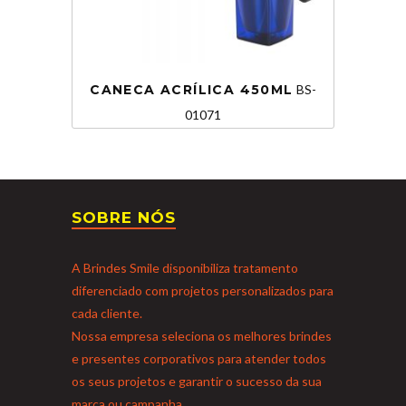
CANECA ACRÍLICA 450ML
BS-
01071
SOBRE NÓS
A Brindes Smile disponibiliza tratamento
diferenciado com projetos personalizados para
cada cliente.
Nossa empresa seleciona os melhores brindes
e presentes corporativos para atender todos
os seus projetos e garantir o sucesso da sua
marca ou campanha.