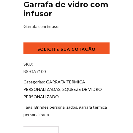
Garrafa de vidro com
infusor
Garrafa com infusor
Garrafa
de
vidro
com
SKU:
infusor
BS-GA7100
quantidade
Categorias:
GARRAFA TÉRMICA
PERSONALIZADAS
,
SQUEEZE DE VIDRO
PERSONALIZADO
Tags:
Brindes personalizados
,
garrafa térmica
personalizado