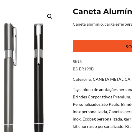
Caneta Alumín
Caneta alumínio, carga esferográ
Caneta
Alumínio
Personalizada
quantidade
SKU:
BS-ER199B
Categoria:
CANETA METÁLICA
Tags:
bloco de anotações person
Brindes Corporativos Premium
,
Personalizados São Paulo
,
Brind
inox personalizada
,
Canetas pers
inox
,
Ecobag personalizada
,
garr
kit churrasco personalizado
,
Kit