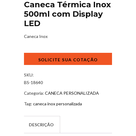
Caneca Térmica Inox
500ml com Display
LED
Caneca Inox
Caneca
Térmica
Inox
500ml
SKU:
com
BS-18640
Display
Categoria:
CANECA PERSONALIZADA
LED
quantidade
Tag:
caneca inox personalizada
DESCRIÇÃO