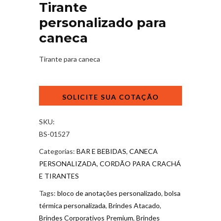
Tirante
personalizado para
caneca
Tirante para caneca
Tirante
personalizado
para
caneca
SKU:
quantidade
BS-01527
Categorias:
BAR E BEBIDAS
,
CANECA
PERSONALIZADA
,
CORDÃO PARA CRACHÁ
E TIRANTES
Tags:
bloco de anotações personalizado
,
bolsa
térmica personalizada
,
Brindes Atacado
,
Brindes Corporativos Premium
,
Brindes