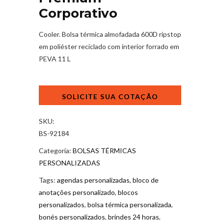
Corporativo
Cooler. Bolsa térmica almofadada 600D ripstop
em poliéster reciclado com interior forrado em
PEVA 11 L
Bolsa
Térmica
Premium
Corporativo
SKU:
quantidade
BS-92184
Categoria:
BOLSAS TÉRMICAS
PERSONALIZADAS
Tags:
agendas personalizadas
,
bloco de
anotações personalizado
,
blocos
personalizados
,
bolsa térmica personalizada
,
bonés personalizados
,
brindes 24 horas
,