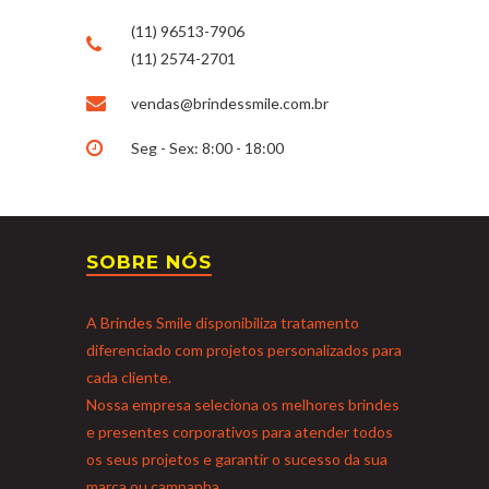
(11) 96513-7906
(11) 2574-2701
vendas@brindessmile.com.br
Seg - Sex: 8:00 - 18:00
SOBRE NÓS
A Brindes Smile disponibiliza tratamento
diferenciado com projetos personalizados para
cada cliente.
Nossa empresa seleciona os melhores brindes
e presentes corporativos para atender todos
os seus projetos e garantir o sucesso da sua
marca ou campanha.