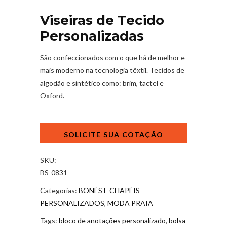
Viseiras de Tecido
Personalizadas
São confeccionados com o que há de melhor e
mais moderno na tecnologia têxtil. Tecidos de
algodão e sintético como: brim, tactel e
Oxford.
Viseiras
de
Tecido
Personalizadas
SKU:
quantidade
BS-0831
Categorias:
BONÉS E CHAPÉIS
PERSONALIZADOS
,
MODA PRAIA
Tags:
bloco de anotações personalizado
,
bolsa