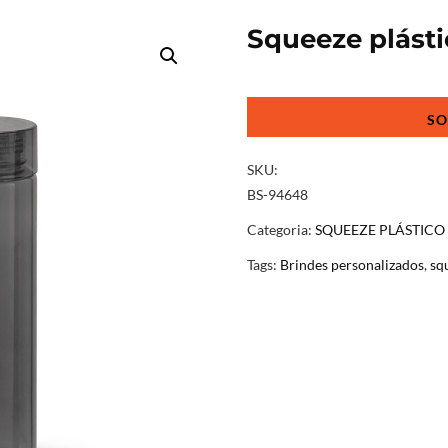
Squeeze plásti
Squeeze
plástico
personalizado
quantidade
SKU:
BS-94648
Categoria:
SQUEEZE PLÁSTIC
Tags:
Brindes personalizados
,
sq