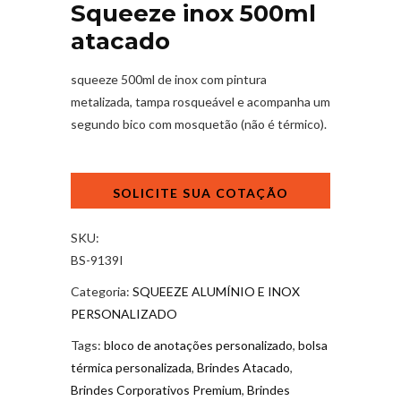
Squeeze inox 500ml
atacado
squeeze 500ml de inox com pintura
metalizada, tampa rosqueável e acompanha um
segundo bico com mosquetão (não é térmico).
Squeeze
inox
500ml
atacado
SKU:
quantidade
BS-9139I
Categoria:
SQUEEZE ALUMÍNIO E INOX
PERSONALIZADO
Tags:
bloco de anotações personalizado
,
bolsa
térmica personalizada
,
Brindes Atacado
,
Brindes Corporativos Premium
,
Brindes