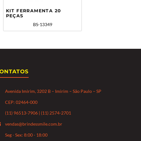
KIT FERRAMENTA 20
PEÇAS
BS-13349
ONTATOS
Avenida Imirim, 3202 B – Imirim – São Paulo – SP
CEP: 02464-000
(11) 96513-7906 | (11) 2574-2701
vendas@brindessmile.com.br
Seg - Sex: 8:00 - 18:00