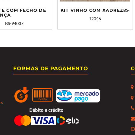
TE COM FECHO DE
KIT VINHO COM XADREZ
BS-
ANÇA
12046
BS-94037
FORMAS DE PAGAMENTO
C
es