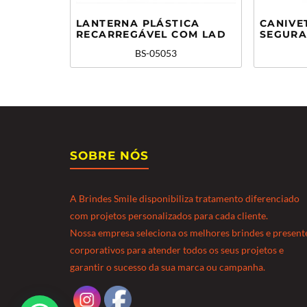
LANTERNA PLÁSTICA
CANIVE
RECARREGÁVEL COM LAD
SEGUR
BS-05053
SOBRE NÓS
A Brindes Smile disponibiliza tratamento diferenciado
com projetos personalizados para cada cliente.
Nossa empresa seleciona os melhores brindes e present
corporativos para atender todos os seus projetos e
garantir o sucesso da sua marca ou campanha.