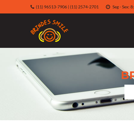
(11) 96513-7906 | (11) 2574-2701
Seg - Sex:
B