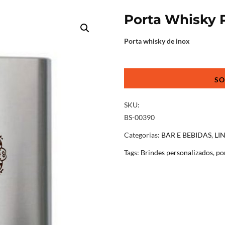
Porta Whisky 
Porta whisky de inox
Porta
Whisky
Personalizado
quantidade
SKU:
BS-00390
Categorias:
BAR E BEBIDAS
,
LI
Tags:
Brindes personalizados
,
po