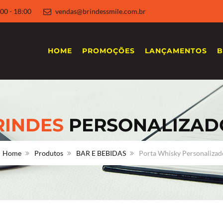
 8:00 - 18:00
vendas@brindessmile.com.br
HOME
PROMOÇÕES
LANÇAMENTOS
B
RINDES
PERSONALIZAD
Home
Produtos
BAR E BEBIDAS
Porta Whisky Personalizad