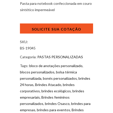
Pasta para notebook confeccionada em couro
sintético impermeável
Pasta
Para
Notebook
Couro
SKU:
Sintético
BS-19045
quantidade
Categoria:
PASTAS PERSONALIZADAS
Tags:
bloco de anotações personalizado
,
blocos personalizados
,
bolsa térmica
personalizada
,
bonés personalizados
,
brindes
24 horas
,
Brindes Atacado
,
brindes
corporativos
,
brindes ecológicos
,
brindes
empresariais
,
Brindes femininos
personalizados
,
brindes Osasco
,
brindes para
empresas
,
brindes para eventos
,
Brindes