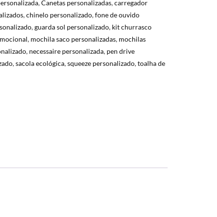
personalizada
,
Canetas personalizadas
,
carregador
alizados
,
chinelo personalizado
,
fone de ouvido
sonalizado
,
guarda sol personalizado
,
kit churrasco
omocional
,
mochila saco personalizadas
,
mochilas
nalizado
,
necessaire personalizada
,
pen drive
izado
,
sacola ecológica
,
squeeze personalizado
,
toalha de