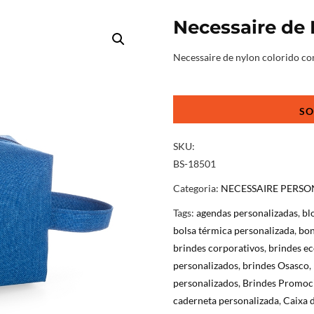
Necessaire de
Necessaire de nylon colorido com 
Necessaire
de
Nylon
quantidade
SKU:
BS-18501
Categoria:
NECESSAIRE PERS
Tags:
agendas personalizadas
,
bl
bolsa térmica personalizada
,
bon
brindes corporativos
,
brindes ec
personalizados
,
brindes Osasco
,
personalizados
,
Brindes Promoc
caderneta personalizada
,
Caixa 