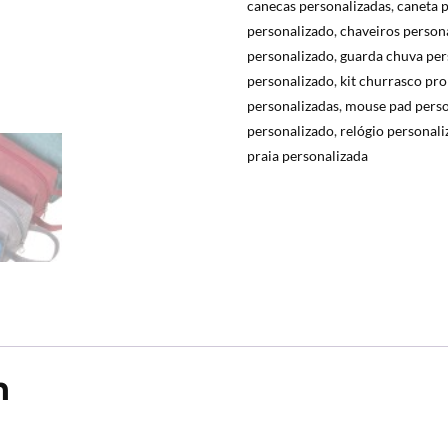
canecas personalizadas
,
caneta 
personalizado
,
chaveiros person
personalizado
,
guarda chuva per
personalizado
,
kit churrasco pr
personalizadas
,
mouse pad perso
personalizado
,
relógio personal
praia personalizada
n