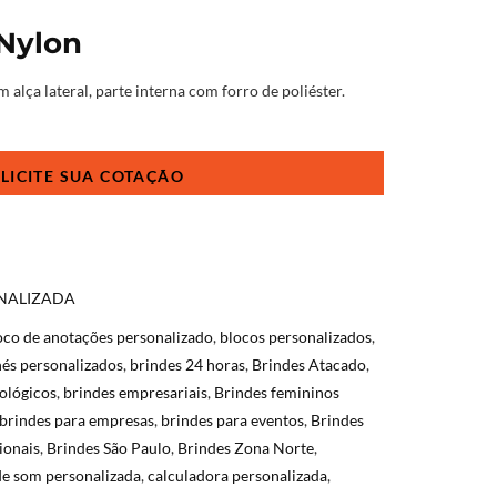
 Nylon
alça lateral, parte interna com forro de poliéster.
ONALIZADA
oco de anotações personalizado
,
blocos personalizados
,
és personalizados
,
brindes 24 horas
,
Brindes Atacado
,
ológicos
,
brindes empresariais
,
Brindes femininos
brindes para empresas
,
brindes para eventos
,
Brindes
ionais
,
Brindes São Paulo
,
Brindes Zona Norte
,
de som personalizada
,
calculadora personalizada
,