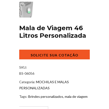
Mala de Viagem 46
Litros Personalizada
Mala
de
Viagem
46
SKU:
Litros
BS-06056
Personalizada
Categoria:
MOCHILAS E MALAS
quantidade
PERSONALIZADAS
Tags:
Brindes personalizados
,
mala de viagem