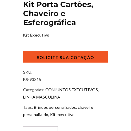
Kit Porta Cartões,
Chaveiro e
Esferográfica
Kit Executivo
Kit
Porta
Cartões,
Chaveiro
SKU:
e
BS-93315
Esferográfica
Categorias:
CONJUNTOS EXECUTIVOS
,
quantidade
LINHA MASCULINA
Tags:
Brindes personalizados
,
chaveiro
personalizado
,
Kit executivo