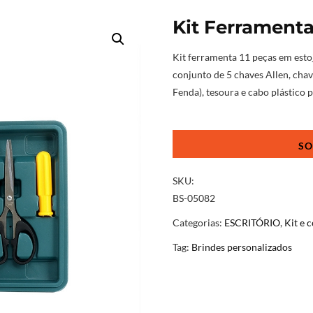
Kit Ferramenta
Kit ferramenta 11 peças em esto
conjunto de 5 chaves Allen, chave
Fenda), tesoura e cabo plástico 
Kit
Ferramenta
Dia
Dos
SKU:
Pais
BS-05082
quantidade
Categorias:
ESCRITÓRIO
,
Kit e 
Tag:
Brindes personalizados