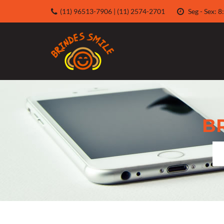
(11) 96513-7906 | (11) 2574-2701
Seg - Sex:
B