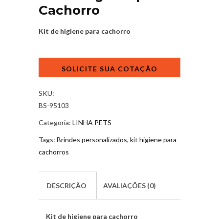
Cachorro
Kit de higiene para cachorro
Kit
de
Higiene
para
SKU:
Cachorro
BS-95103
quantidade
Categoria:
LINHA PETS
Tags:
Brindes personalizados
,
kit higiene para
cachorros
DESCRIÇÃO
AVALIAÇÕES (0)
Kit de higiene para cachorro