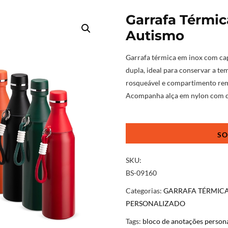
Garrafa Térmic
Autismo
Garrafa térmica em inox com cap
dupla, ideal para conservar a t
rosqueável e compartimento rem
Acompanha alça em nylon com de
Garrafa
Térmica
Inox
Conscientização
SKU:
Autismo
BS-09160
quantidade
Categorias:
GARRAFA TÉRMIC
PERSONALIZADO
Tags:
bloco de anotações person