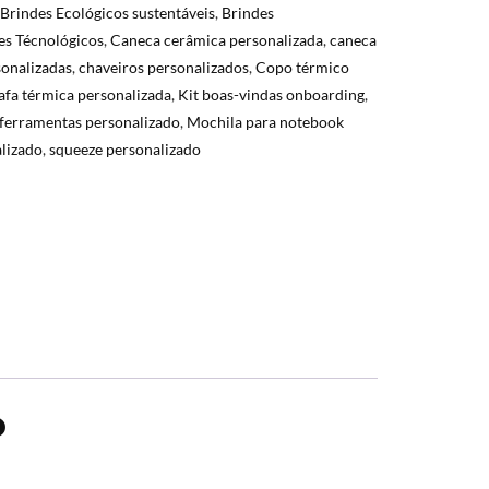
Brindes Ecológicos sustentáveis
,
Brindes
es Técnológicos
,
Caneca cerâmica personalizada
,
caneca
onalizadas
,
chaveiros personalizados
,
Copo térmico
afa térmica personalizada
,
Kit boas-vindas onboarding
,
 ferramentas personalizado
,
Mochila para notebook
alizado
,
squeeze personalizado
o