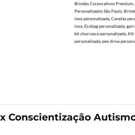
Brindes Corporativos Premium
,
Personalizados São Paulo
,
Brind
inox personalizada
,
Canetas pers
inox
,
Ecobag personalizada
,
garr
kit churrasco personalizado
,
Kit
personalizada
,
pen drive person
ox Conscientização Autism