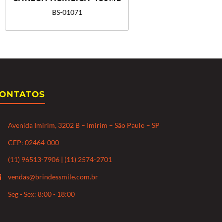
BS-01071
ONTATOS
Avenida Imirim, 3202 B – Imirim – São Paulo – SP
CEP: 02464-000
(11) 96513-7906 | (11) 2574-2701
vendas@brindessmile.com.br
Seg - Sex: 8:00 - 18:00