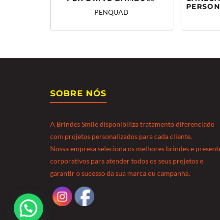
PERSON
PENQUAD
SOBRE NÓS
A Brindes Smile disponibiliza tratamento diferenciado
com projetos personalizados para cada cliente.
Nossa empresa seleciona os melhores brindes e present
corporativos para atender todos os seus projetos e
garantir o sucesso da sua marca ou campanha.
Precisa de ajuda?