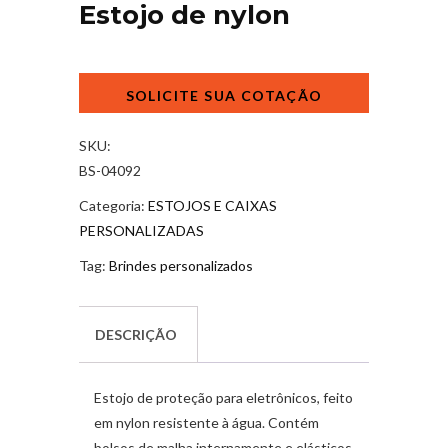
Estojo de nylon
Estojo
de
nylon
quantidade
SKU:
BS-04092
Categoria:
ESTOJOS E CAIXAS
PERSONALIZADAS
Tag:
Brindes personalizados
DESCRIÇÃO
Estojo de proteção para eletrônicos, feito
em nylon resistente à água. Contém
bolsos de malha internamente e elásticos