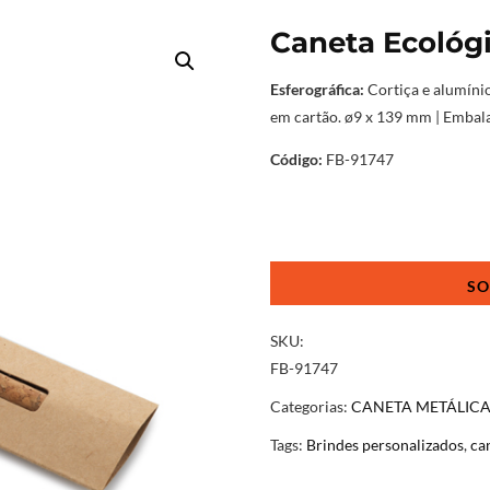
Caneta Ecológi
Esferográfica:
Cortiça e alumíni
em cartão. ø9 x 139 mm | Emba
Código:
FB-91747
Caneta
Ecológica
Cortiça
quantidade
SKU:
FB-91747
Categorias:
CANETA METÁLIC
Tags:
Brindes personalizados
,
ca