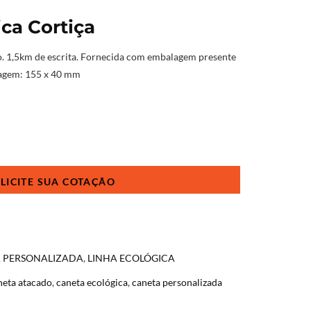
ca Cortiça
o. 1,5km de escrita. Fornecida com embalagem presente
lagem: 155 x 40 mm
A PERSONALIZADA
,
LINHA ECOLÓGICA
neta atacado
,
caneta ecológica
,
caneta personalizada