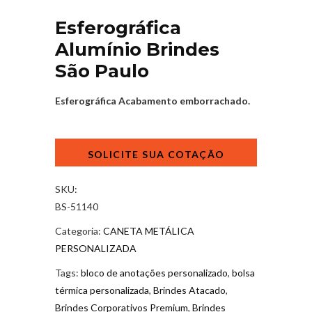
Esferográfica
Alumínio Brindes
São Paulo
Esferográfica Acabamento emborrachado.
Esferográfica
Alumínio
Brindes
São
SKU:
Paulo
BS-51140
quantidade
Categoria:
CANETA METÁLICA
PERSONALIZADA
Tags:
bloco de anotações personalizado
,
bolsa
térmica personalizada
,
Brindes Atacado
,
Brindes Corporativos Premium
,
Brindes