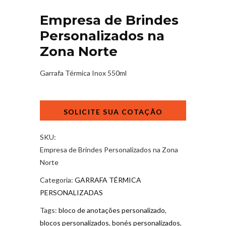
Empresa de Brindes
Personalizados na
Zona Norte
Garrafa Térmica Inox 550ml
Empresa
de
Brindes
Personalizados
SKU:
na
Empresa de Brindes Personalizados na Zona
Zona
Norte
Norte
Categoria:
GARRAFA TÉRMICA
quantidade
PERSONALIZADAS
Tags:
bloco de anotações personalizado
,
blocos personalizados
,
bonés personalizados
,