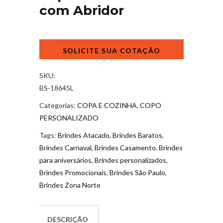
com Abridor
Copo
Térmico
500ml
com
SKU:
Abridor
BS-18645L
quantidade
Categorias:
COPA E COZINHA
,
COPO
PERSONALIZADO
Tags:
Brindes Atacado
,
Brindes Baratos
,
Brindes Carnaval
,
Brindes Casamento
,
Brindes
para aniversários
,
Brindes personalizados
,
Brindes Promocionais
,
Brindes São Paulo
,
Brindes Zona Norte
DESCRIÇÃO