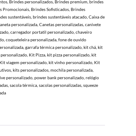
ntos
,
Brindes personalizados
,
Brindes premium
,
brindes
s Promocionais
,
Brindes Sofisticados
,
Brindes
ndes sustentáveis
,
brindes sustentáveis atacado
,
Caixa de
aneta personalizada
,
Canetas personalizadas
,
canivete
izado
,
carregador portatil personalizado
,
chaveiro
do
,
coqueteleira personalizada
,
fone de ouvido
personalizada
,
garrafa térmica personalizado
,
kit chá
,
kit
 personalizado
,
Kit Pizza
,
kit pizza personalizado
,
kit
Kit viagem personalizado
,
kit vinho personalizado
,
Kit
utivos
,
kits personalizados
,
mochila personalizada
,
ive personalizado
,
power bank personalizado
,
relógio
zadas
,
sacola térmica
,
sacolas personalizadas
,
squeeze
zada