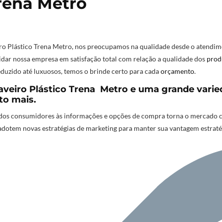
Trena Metro
ro Plástico Trena Metro
,
nos preocupamos na qualidade desde o atendime
lidar nossa empresa em satisfação total com relação a qualidade dos
prod
duzido até luxuosos, temos o brinde certo para cada
orçamento
.
veiro Plástico Trena Metro e uma grande varie
to mais.
os consumidores às informações e opções de compra torna o mercado cad
adotem novas estratégias de marketing para manter sua vantagem estrat