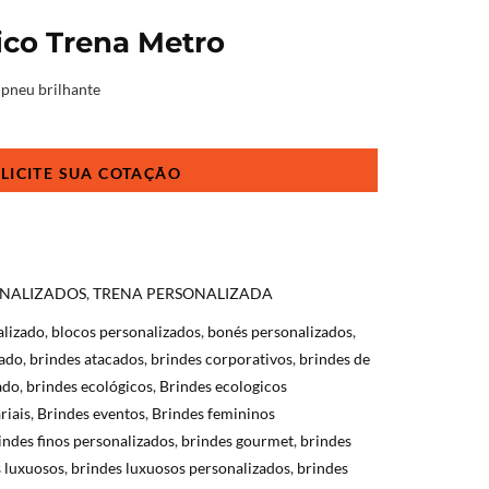
ico Trena Metro
 pneu brilhante
ONALIZADOS
,
TRENA PERSONALIZADA
alizado
,
blocos personalizados
,
bonés personalizados
,
cado
,
brindes atacados
,
brindes corporativos
,
brindes de
ado
,
brindes ecológicos
,
Brindes ecologicos
riais
,
Brindes eventos
,
Brindes femininos
indes finos personalizados
,
brindes gourmet
,
brindes
 luxuosos
,
brindes luxuosos personalizados
,
brindes