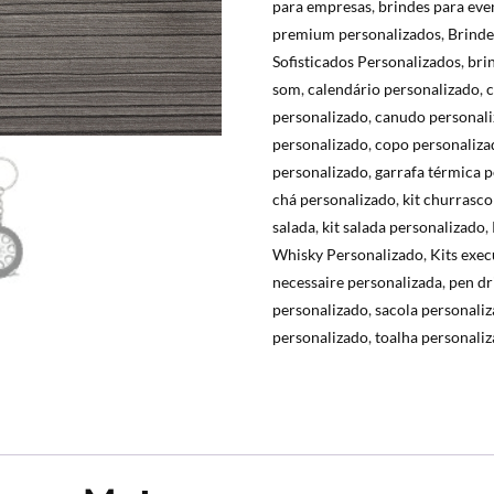
para empresas
,
brindes para eve
premium personalizados
,
Brinde
Sofisticados Personalizados
,
bri
som
,
calendário personalizado
,
c
personalizado
,
canudo personal
personalizado
,
copo personaliza
personalizado
,
garrafa térmica 
chá personalizado
,
kit churrasco
salada
,
kit salada personalizado
,
Whisky Personalizado
,
Kits exec
necessaire personalizada
,
pen dr
personalizado
,
sacola personali
personalizado
,
toalha personali