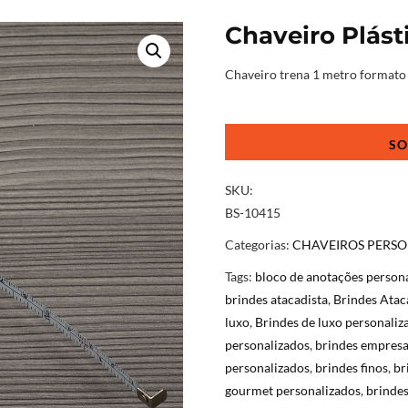
Chaveiro Plást
Chaveiro trena 1 metro formato
Chaveiro
Plástico
Trena
Metro
SKU:
quantidade
BS-10415
Categorias:
CHAVEIROS PERS
Tags:
bloco de anotações person
brindes atacadista
,
Brindes Ata
luxo
,
Brindes de luxo personaliz
personalizados
,
brindes empresa
personalizados
,
brindes finos
,
br
gourmet personalizados
,
brindes