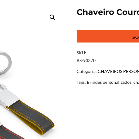
Chaveiro Couro
Chaveiro
Couro
Sintético
e
SKU:
Metal
BS-93370
quantidade
Categoria:
CHAVEIROS PERSO
Tags:
Brindes personalizados
,
ch