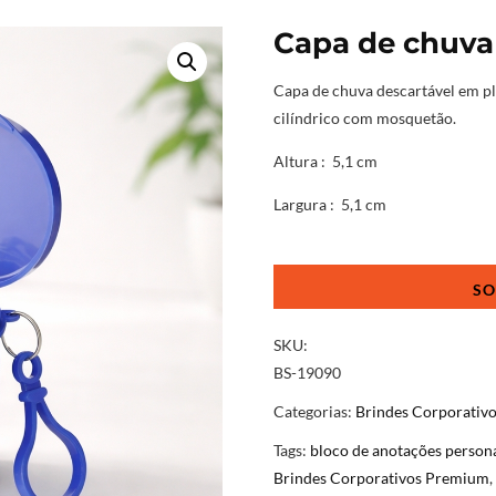
Capa de chuva 
Capa de chuva descartável em p
cilíndrico com mosquetão.
Altura
: 5,1 cm
Largura
: 5,1 cm
Capa
de
chuva
descartável
SKU:
para
BS-19090
brindes
Categorias:
Brindes Corporativ
quantidade
Tags:
bloco de anotações person
Brindes Corporativos Premium
,