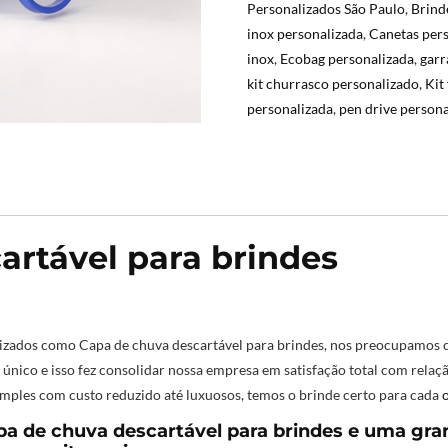
Personalizados São Paulo
,
Brind
inox personalizada
,
Canetas pers
inox
,
Ecobag personalizada
,
garr
kit churrasco personalizado
,
Kit
personalizada
,
pen drive person
artável para brindes
izados como Capa de chuva descartável para brindes
,
nos preocupamos c
único e isso fez consolidar nossa empresa em satisfação total com relaç
imples com custo reduzido até luxuosos, temos o brinde certo para cada
a de chuva descartável para brindes e uma gr