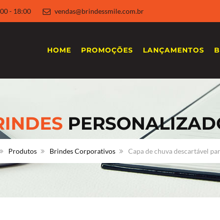
 8:00 - 18:00
vendas@brindessmile.com.br
HOME
PROMOÇÕES
LANÇAMENTOS
B
RINDES
PERSONALIZAD
Produtos
Brindes Corporativos
Capa de chuva descartável par